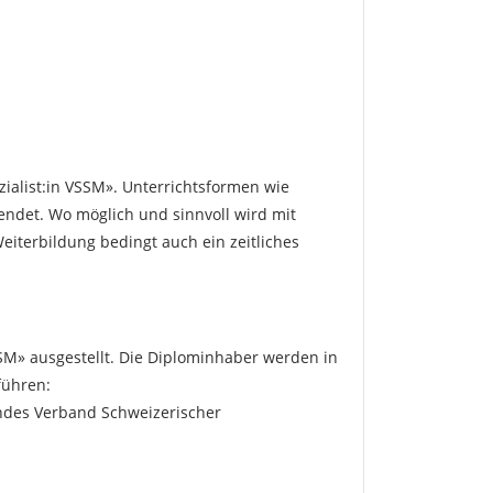
zialist:in VSSM». Unterrichtsformen wie
ndet. Wo möglich und sinnvoll wird mit
n
eiterbildung bedingt auch ein zeitliches
e
en
M» ausgestellt. Die Diplominhaber werden in
führen:
andes Verband Schweizerischer