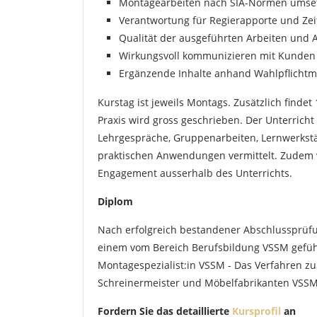
Montagearbeiten nach SIA-Normen umse
Verantwortung für Regierapporte und Zei
Qualität der ausgeführten Arbeiten und Ar
Wirkungsvoll kommunizieren mit Kunden
Ergänzende Inhalte anhand Wahlpflicht
Kurstag ist jeweils Montags. Zusätzlich findet
((
A
Praxis wird gross geschrieben. Der Unterricht
I
Lehrgespräche, Gruppenarbeiten, Lernwerkstä
((la
Si
praktischen Anwendungen vermittelt. Zudem wi
zu
Engagement ausserhalb des Unterrichts.
Diplom
Nach erfolgreich bestandener Abschlussprüfu
einem vom Bereich Berufsbildung VSSM geführt
Montagespezialist:in VSSM - Das Verfahren z
Schreinermeister und Möbelfabrikanten VSSM
Fordern Sie das detaillierte
Kursprofil
an