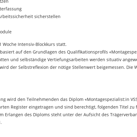
tzen
terfassung
beitssicherheit sicherstellen
module
 1 Woche Intensiv-Blockkurs statt.
TITLE))
NMELDEN
 basiert auf den Grundlagen des Qualifikationsprofils «Montagespe
HRE WUNSCHLISTEN
tten und selbständige Vertiefungsarbeiten werden situativ angewe
bel))
e müssen angemeldet sein, um Artikel Ihrer Wunschliste hinzufüge
rd der Selbstreflexion der nötige Stellenwert beigemessen. Die W
 können.
add_circle_outlin
Neue Liste anleg
((loginText))
((cancelText))
((cancelText))
((createText))
ng wird den Teilnehmenden das Diplom «Montagespezialist:in VSS
en Register eingetragen und sind berechtigt, folgenden Titel zu 
um Erlangen des Diploms steht unter der Aufsicht des Trägerverb
.