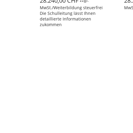
28.240,00 CHF
28.240,
zzgl.
MwSt./Weiterbildung steuerfrei
MwSt./Weit
Die Schulleitung lässt Ihnen
detaillierte Informationen
zukommen
rei