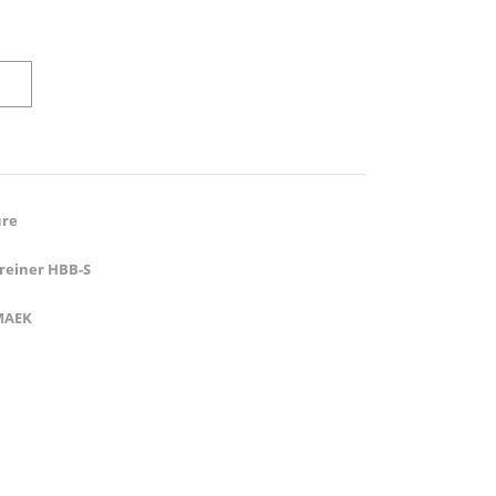
ure
reiner HBB-S
 MAEK